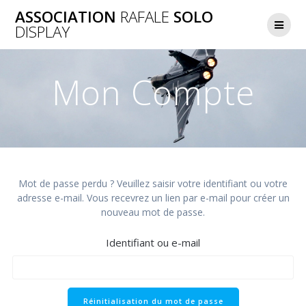
Skip
ASSOCIATION
RAFALE
SOLO
to
DISPLAY
content
Mon Compte
Mot de passe perdu ? Veuillez saisir votre identifiant ou votre
adresse e-mail. Vous recevrez un lien par e-mail pour créer un
nouveau mot de passe.
Identifiant ou e-mail
Réinitialisation du mot de passe