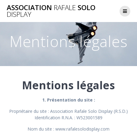
Skip
ASSOCIATION
RAFALE
SOLO
to
DISPLAY
content
Mentions légales
Mentions légales
1. Présentation du site :
Propriétaire du site : Association Rafale Solo Display (R.S.D.)
Identification R.N.A. : W523001589
Nom du site : www.rafalesolodisplay.com