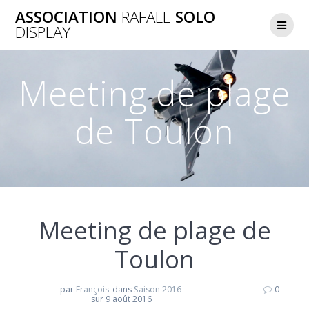
Skip
ASSOCIATION
RAFALE
SOLO
to
DISPLAY
content
Meeting de plage
de Toulon
Meeting de plage de
Toulon
par
François
dans
Saison 2016
0
sur 9 août 2016