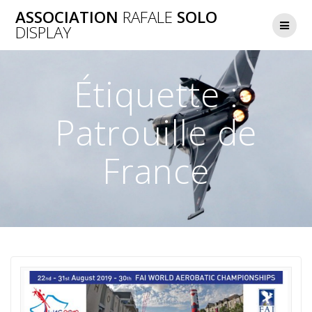
Skip
ASSOCIATION
RAFALE
SOLO
to
DISPLAY
content
Étiquette :
Patrouille de
France