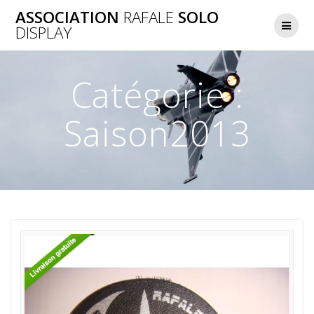
Skip
ASSOCIATION
RAFALE
SOLO
to
DISPLAY
content
Catégorie :
Saison2013