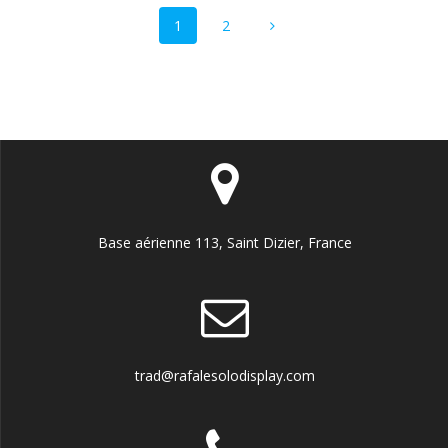
Navigation
Page
Page
1
2
au
sein
des
articles
Base aérienne 113, Saint Dizier, France
trad@rafalesolodisplay.com