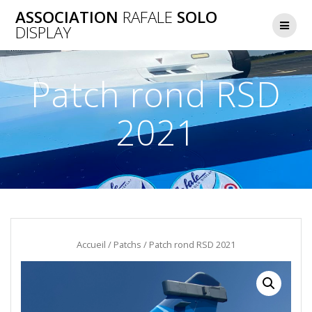
Skip
ASSOCIATION
RAFALE
SOLO
to
DISPLAY
content
Patch rond RSD
2021
Accueil
/
Patchs
/ Patch rond RSD 2021