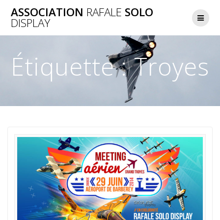
Skip
ASSOCIATION
RAFALE
SOLO
to
DISPLAY
content
Étiquette :
Troyes