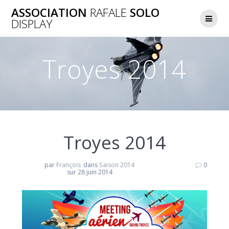
Skip
ASSOCIATION
RAFALE
SOLO
to
DISPLAY
content
Troyes 2014
Troyes 2014
par
François
dans
Saison 2014
0
sur 28 juin 2014