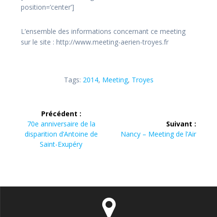
position=’center’]
L’ensemble des informations concernant ce meeting
sur le site : http://www.meeting-aerien-troyes.fr
Tags:
2014
,
Meeting
,
Troyes
Navigation
Précédent :
de
Article
70e anniversaire de la
Suivant :
précédent
Article
disparition d’Antoine de
Nancy – Meeting de l’Air
l’article
:
suivant
Saint-Exupéry
: