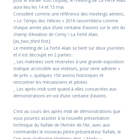
pour le Rafale Solo Display, le meeting de La Ferté Alais
aura lieu les 14 et 15 mai.
Considéré comme une référence des meetings aériens,
« Le Temps des Hélices » 2016 rassemblera comme
chaque année plus d’une centaine d’avions sur le site du
champ d’Aviation de Cerny / La Ferté Alais.
[av_two_third first]
Le meeting de La Ferté-Alais se tient sur deux journées
et il est découpé en 2 parties :
_ Les matinées sont réservées à une grande exposition
statique accessible aux visiteurs, pour venir admirer «
de près », quelques 150 avions historiques et
rencontrer les mécaniciens et pilotes.
_ Les après-midi sont quand à elles consacrées aux
démonstrations en vol d’une centaine d’avions.
C’est au cours des après-midi de démonstrations que
vous pourrez assister à la nouvelle présentation
technique du Rafale de l’Armée de l’Air, avec aux
commandes le nouveau pilote présentateur Rafale, le
Cne Jean-Guillaume Martinez alias « Marty » .